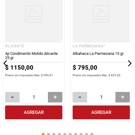
ALICANTE
LA PARMESANA*
Aji Condimento Molido Alicante
Albahaca La Parmesana 15 gr
25 gr
$
1150
,
00
$
795
,
00
Precio sin impuestos Nac.
$ 950,41
Precio sin impuestos Nac.
$ 657,02
AGREGAR
AGREGAR