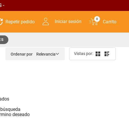
 -
0
Iniciar sesión
ES
Ordenar por
Relevancia
sados
a
a búsqueda
érmino deseado