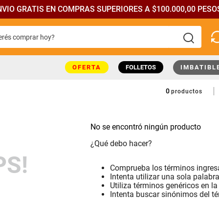
NVIO GRATIS EN COMPRAS SUPERIORES A $100.000,00 PESOS
rés comprar hoy?
más buscados
OFERTA
FOLLETOS
IMBATIBL
0
productos
No se encontró ningún producto
¿Qué debo hacer?
PS!
Comprueba los términos ingre
Intenta utilizar una sola palabr
Utiliza términos genéricos en l
Intenta buscar sinónimos del t