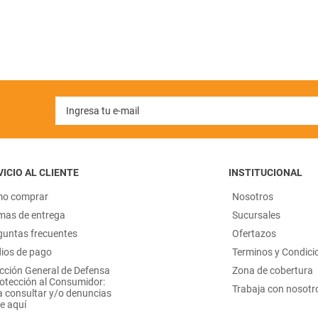
ICIO AL CLIENTE
INSTITUCIONAL
o comprar
Nosotros
mas de entrega
Sucursales
guntas frecuentes
Ofertazos
ios de pago
Terminos y Condici
ección General de Defensa
Zona de cobertura
rotección al Consumidor:
Trabaja con nosotr
a consultar y/o denuncias
e aquí