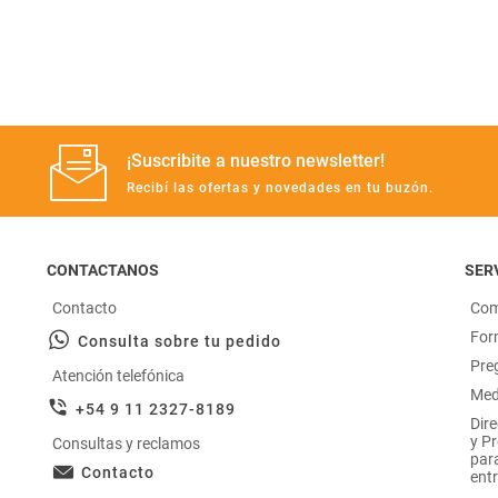
Manteca
rotiseria
congelados
Arroz
bazar y mascotas
¡Suscribite a nuestro newsletter!
Recibí las ofertas y novedades en tu buzón.
CONTACTANOS
SERV
Contacto
Com
For
Consulta sobre tu pedido
Pre
Atención telefónica
Med
+54 9 11 2327-8189
Dir
y P
Consultas y reclamos
par
Contacto
entr