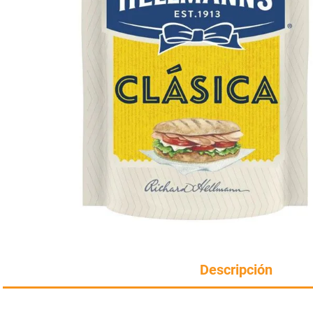
Manteca
perfumeria
rotiseria
Harina
congelados
bazar y mascotas
Descripción