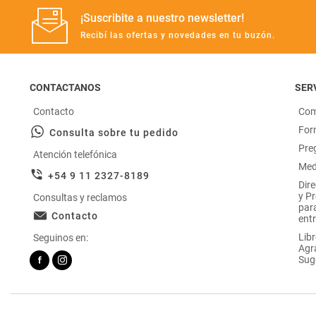
¡Suscribite a nuestro newsletter!
Recibí las ofertas y novedades en tu buzón.
CONTACTANOS
SERV
Contacto
Com
For
Consulta sobre tu pedido
Pre
Atención telefónica
Med
+54 9 11 2327-8189
Dir
y P
Consultas y reclamos
par
Contacto
entr
Libr
Seguinos en:
Agr
Sug