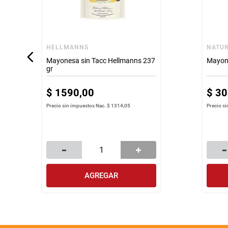
HELLMANNS
NATU
Mayonesa sin Tacc Hellmanns 237
Mayon
gr
$
1590
,
00
$
30
Precio sin impuestos Nac.
$ 1314,05
Precio s
AGREGAR