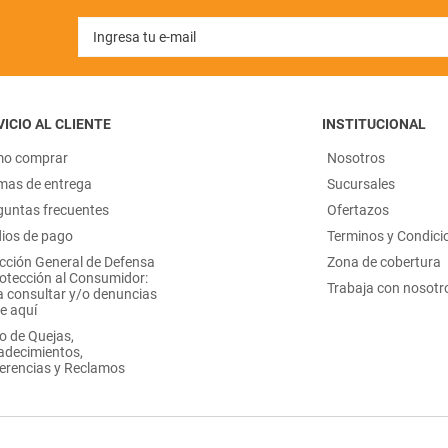
ICIO AL CLIENTE
INSTITUCIONAL
o comprar
Nosotros
mas de entrega
Sucursales
guntas frecuentes
Ofertazos
ios de pago
Terminos y Condici
ección General de Defensa
Zona de cobertura
rotección al Consumidor:
Trabaja con nosotr
a consultar y/o denuncias
e aquí
o de Quejas,
adecimientos,
erencias y Reclamos