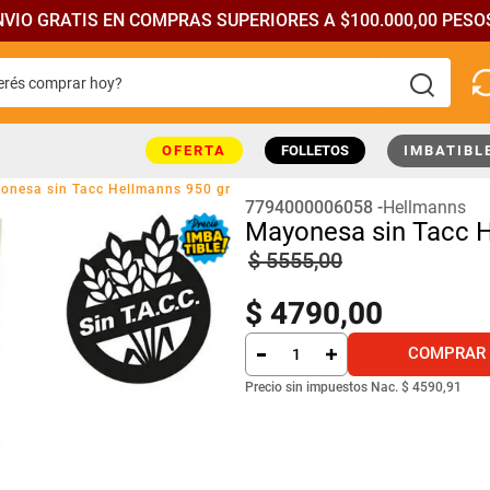
NVIO GRATIS EN COMPRAS SUPERIORES A $100.000,00 PESOS
rés comprar hoy?
más buscados
OFERTA
FOLLETOS
IMBATIBL
onesa sin Tacc Hellmanns 950 gr
7794000006058
Hellmanns
Mayonesa sin Tacc H
$
5555
,
00
$
4790
,
00
COMPRAR
Precio sin impuestos Nac.
$ 4590,91