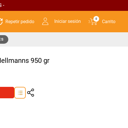
 -
0
Iniciar sesión
ES
ellmanns 950 gr