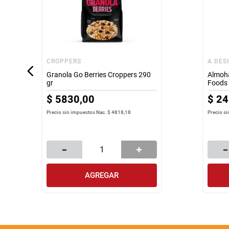
CROPPERS
A DES
Granola Go Berries Croppers 290
Almoha
gr
Foods 
$
5830
,
00
$
24
Precio sin impuestos Nac.
$ 4818,18
Precio s
AGREGAR