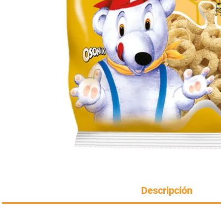
Manteca
rotiseria
congelados
Arroz
bazar y mascotas
Descripción