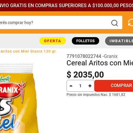
NVIO GRATIS EN COMPRAS SUPERIORES A $100.000,00 PESOS
rés comprar hoy?
más buscados
OFERTA
FOLLETOS
IMBATIBL
 Aritos con Miel Granix 130 gr
7791078022744
Granix
Cereal Aritos con Mie
$
2035
,
00
COMPRAR
Precio sin impuestos Nac.
$ 1681,82