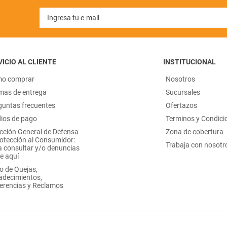
ICIO AL CLIENTE
INSTITUCIONAL
o comprar
Nosotros
mas de entrega
Sucursales
guntas frecuentes
Ofertazos
ios de pago
Terminos y Condici
ección General de Defensa
Zona de cobertura
rotección al Consumidor:
Trabaja con nosotr
a consultar y/o denuncias
e aquí
o de Quejas,
adecimientos,
erencias y Reclamos