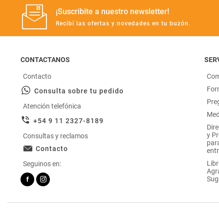
¡Suscribite a nuestro newsletter!
Recibí las ofertas y novedades en tu buzón.
CONTACTANOS
SERV
Contacto
Com
For
Consulta sobre tu pedido
Pre
Atención telefónica
Med
+54 9 11 2327-8189
Dir
y P
Consultas y reclamos
par
Contacto
entr
Libr
Seguinos en:
Agr
Sug