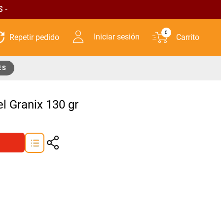
 -
0
Iniciar sesión
ES
l Granix 130 gr