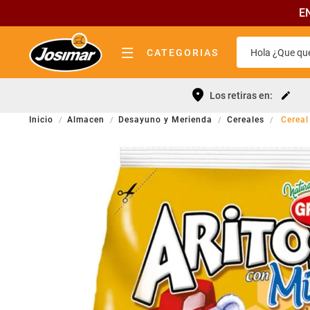
E
Hola ¿Que que
CATEGORIAS
almacen
Términos 
Los retiras en:
bebidas
Leche
Almacen
Desayuno y Merienda
Cereales
Cereal
lácteos
Yerba
pastas y tapas
Fideos
fiambrería
Queso
quesos
Cerveza
carnicería
Galletitas
panadería elab. propia
Aceite
limpieza
Cafe
perfumeria