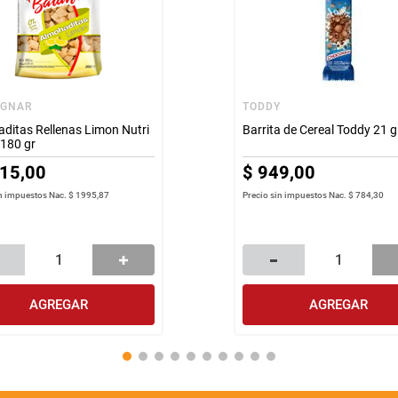
IGNAR
TODDY
ditas Rellenas Limon Nutri
Barrita de Cereal Toddy 21 g
180 gr
15
,
00
$
949
,
00
in impuestos Nac.
$ 1995,87
Precio sin impuestos Nac.
$ 784,30
AGREGAR
AGREGAR