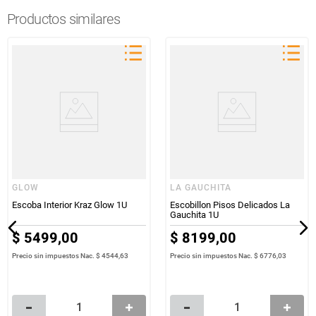
Productos similares
GLOW
LA GAUCHITA
Escoba Interior Kraz Glow 1U
Escobillon Pisos Delicados La
Gauchita 1U
$
5499
,
00
$
8199
,
00
Precio sin impuestos Nac.
$ 4544,63
Precio sin impuestos Nac.
$ 6776,03