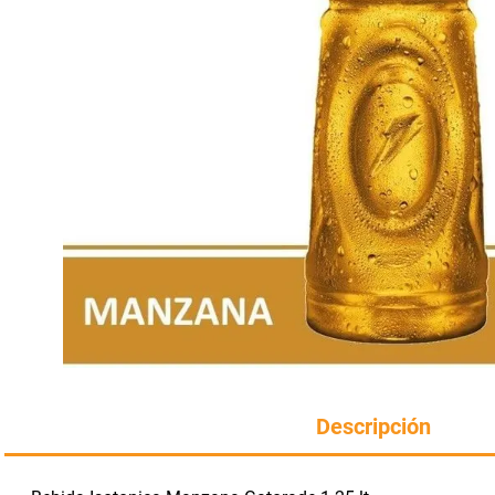
Manteca
perfumeria
rotiseria
Arroz
congelados
bazar y mascotas
Descripción