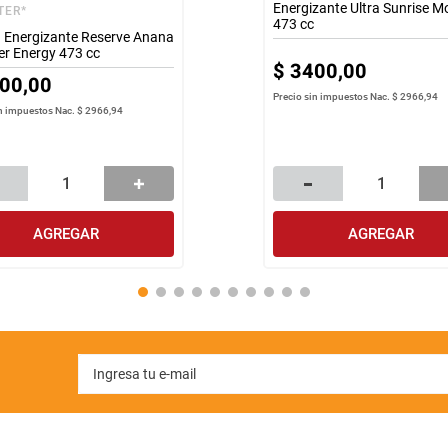
Energizante Ultra Sunrise M
TER*
473 cc
 Energizante Reserve Anana
r Energy 473 cc
$
3400
,
00
00
,
00
Precio sin impuestos Nac.
$ 2966,94
in impuestos Nac.
$ 2966,94
AGREGAR
AGREGAR