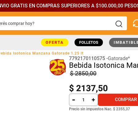
NVIO GRATIS EN COMPRAS SUPERIORES A $100.000,00 PESOS
rés comprar hoy?
más buscados
OFERTA
FOLLETOS
IMBATIBL
Bebida Isotonica Manzana Gatorade 1.25 lt
7792170110575
Gatorade*
Bebida Isotonica Ma
$
2850
,
00
$
2137
,
50
COMPRAR
Precio sin impuestos Nac.
$ 2355,37