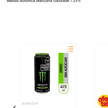
Bebida Isotonica Manzana Gatorade 1.25 lt
MONSTER*