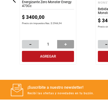
Energizante Zero Monster Energy
MONS
473Cc
Bebida
Monste
$
3400
,
00
$
34
Precio sin impuestos Nac.
$ 2966,94
Precio s
AGREGAR
¡Suscribite a nuestro newsletter!
Recibí las ofertas y novedades en tu buzón.