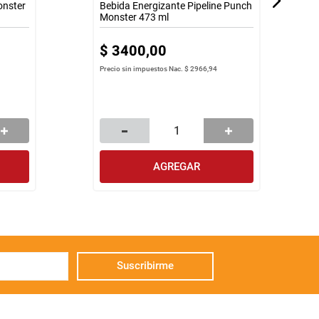
onster
Bebida Energizante Pipeline Punch
Monster 473 ml
$
3400
,
00
Precio sin impuestos Nac.
$ 2966,94
AGREGAR
Suscribirme