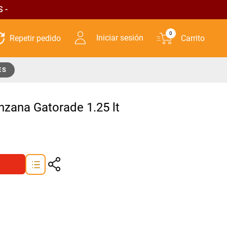
 -
0
Iniciar sesión
ES
nzana Gatorade 1.25 lt