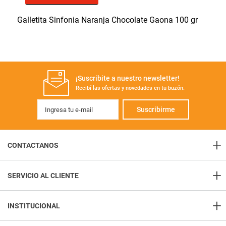
Galletita Sinfonia Naranja Chocolate Gaona 100 gr
¡Suscribite a nuestro newsletter!
Recibí las ofertas y novedades en tu buzón.
Suscribirme
+
CONTACTANOS
+
Contacto
SERVICIO AL CLIENTE
Consulta sobre tu pedido
+
Como comprar
Atención telefónica
INSTITUCIONAL
+54 9 11 2327-8189
Formas de entrega