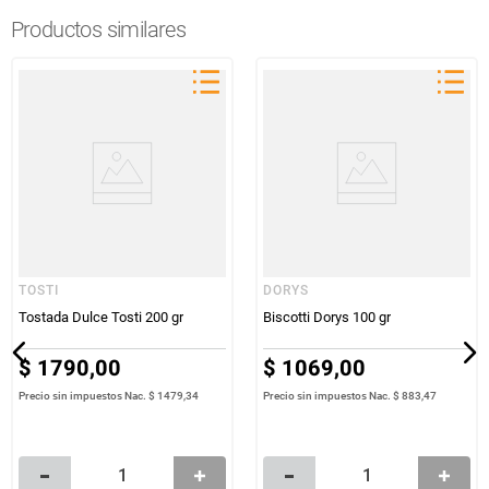
Productos similares
TOSTI
DORYS
Tostada Dulce Tosti 200 gr
Biscotti Dorys 100 gr
$
1790
,
00
$
1069
,
00
Precio sin impuestos Nac.
$ 1479,34
Precio sin impuestos Nac.
$ 883,47