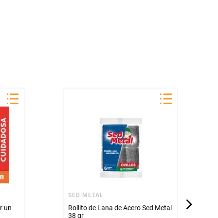
SED METAL
r un
Rollito de Lana de Acero Sed Metal
38 gr