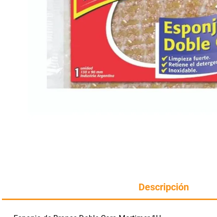
Manteca
rotiseria
congelados
Arroz
bazar y mascotas
Descripción