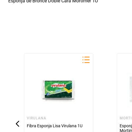
Esponja de Bronce Doble Cara Mortimer 1U
VIRULANA
MORT
Fibra Esponja Lisa Virulana 1U
Esponj
Morti