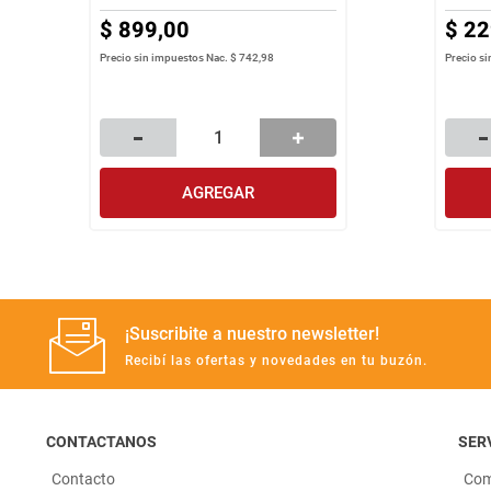
$
899
,
00
$
22
Precio sin impuestos Nac.
$ 742,98
Precio s
AGREGAR
¡Suscribite a nuestro newsletter!
Recibí las ofertas y novedades en tu buzón.
CONTACTANOS
SERV
Contacto
Com