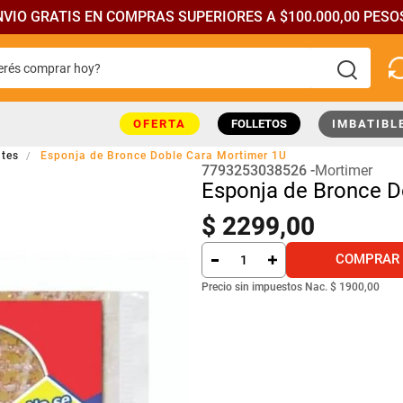
NVIO GRATIS EN COMPRAS SUPERIORES A $100.000,00 PESOS
rés comprar hoy?
más buscados
OFERTA
FOLLETOS
IMBATIBL
tes
Esponja de Bronce Doble Cara Mortimer 1U
7793253038526
Mortimer
Esponja de Bronce D
$
2299
,
00
COMPRAR
Precio sin impuestos Nac.
$ 1900,00