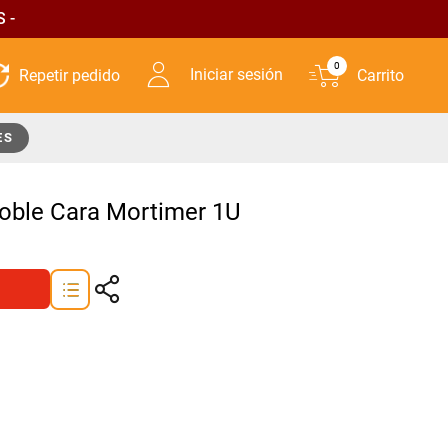
 -
0
Iniciar sesión
ES
oble Cara Mortimer 1U