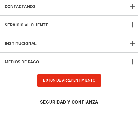
+
CONTACTANOS
+
Contacto
SERVICIO AL CLIENTE
Consulta sobre tu pedido
+
Como comprar
Atención telefónica
INSTITUCIONAL
+54 9 11 2327-8189
Formas de entrega
+
Nosotros
Consultas y reclamos
MEDIOS DE PAGO
Preguntas frecuentes
Contacto
Sucursales
Seguinos en:
Medios de pago
BOTON DE ARREPENTIMIENTO
Ofertazos
Dirección General de Defensa y Protección al Consumidor: para 
consultar y/o denuncias entre aquí
Terminos y Condiciones
SEGURIDAD Y CONFIANZA
Libro de Quejas, Agradecimientos, Sugerencias y Reclamos
Zona de cobertura
Trabaja con nosotros