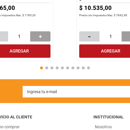
65
,
00
$
10
.
535
,
00
in impuestos Nac.
$ 1789,26
Precio sin impuestos Nac.
$ 7842,98
AGREGAR
AGREGAR
ICIO AL CLIENTE
INSTITUCIONAL
o comprar
Nosotros