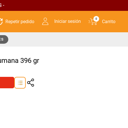
 -
0
Iniciar sesión
ES
umana 396 gr