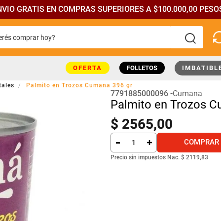
NVIO GRATIS EN COMPRAS SUPERIORES A $100.000,00 PESOS
rés comprar hoy?
más buscados
OFERTA
FOLLETOS
IMBATIBL
tales
Palmito en Trozos Cumana 396 gr
7791885000096
Cumana
Palmito en Trozos C
$
2565
,
00
COMPRAR
Precio sin impuestos Nac.
$ 2119,83