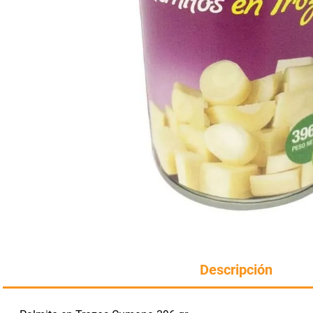
Manteca
rotiseria
congelados
Arroz
bazar y mascotas
Descripción