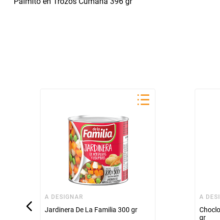
Palmito en Trozos Cumana 396 gr
A DESIGNAR
A DES
Jardinera De La Familia 300 gr
Choclo
gr