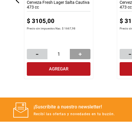
Cerveza Fresh Lager Salta Cautiva
Cervez
473 cc
473 cc
$
3105
,
00
$
31
Precio sin impuestos Nac.
$ 1667,98
Precio s
AGREGAR
¡Suscribite a nuestro newsletter!
Recibí las ofertas y novedades en tu buzón.