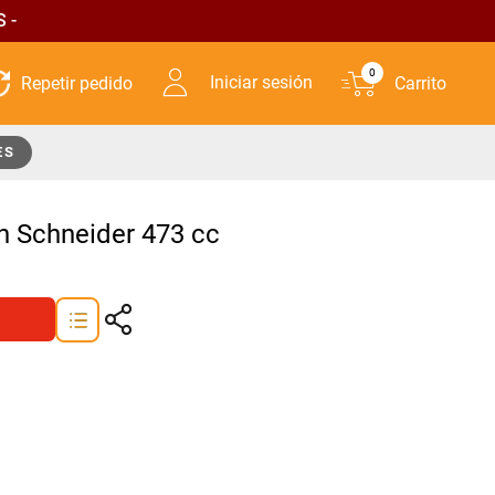
 -
0
Iniciar sesión
ES
 Schneider 473 cc