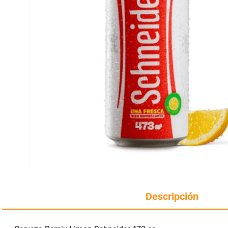
Manteca
rotiseria
congelados
Arroz
bazar y mascotas
Descripción