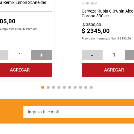
a Remix Limon Schneider
CORONA
Cerveza Rubia 0.0% sin Alco
Corona 330 cc
05
,
00
$
3500
,
00
$
2345
,
00
in impuestos Nac.
$ 1924,59
Precio sin impuestos Nac.
$ 2892,56
AGREGAR
AGREGAR