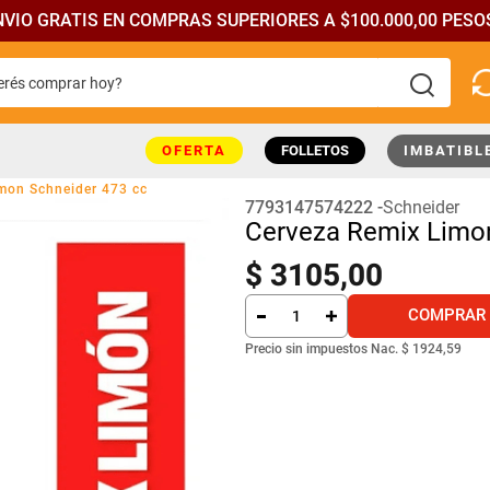
NVIO GRATIS EN COMPRAS SUPERIORES A $100.000,00 PESOS
rés comprar hoy?
más buscados
OFERTA
FOLLETOS
IMBATIBL
mon Schneider 473 cc
7793147574222
Schneider
Cerveza Remix Limon
$
3105
,
00
COMPRAR
Precio sin impuestos Nac.
$ 1924,59