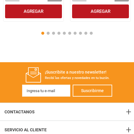
AGREGAR
AGREGAR
¡Suscribite a nuestro newsletter!
Recibí las ofertas y novedades en tu buzón.
Suscribirme
+
CONTACTANOS
+
Contacto
SERVICIO AL CLIENTE