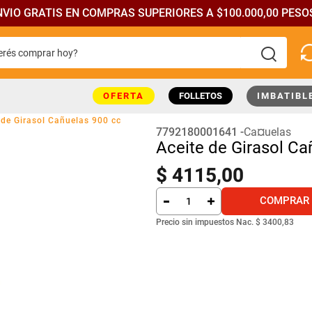
NVIO GRATIS EN COMPRAS SUPERIORES A $100.000,00 PESOS
rés comprar hoy?
más buscados
OFERTA
FOLLETOS
IMBATIBL
 de Girasol Cañuelas 900 cc
7792180001641
Ca¤uelas
Aceite de Girasol Ca
$
4115
,
00
COMPRAR
Precio sin impuestos Nac.
$ 3400,83