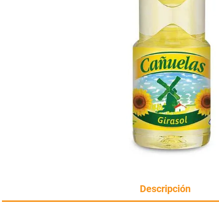
Manteca
perfumeria
rotiseria
Harina
congelados
bazar y mascotas
Descripción