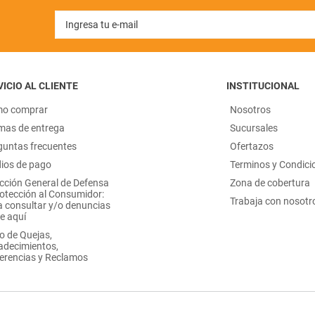
ICIO AL CLIENTE
INSTITUCIONAL
o comprar
Nosotros
mas de entrega
Sucursales
guntas frecuentes
Ofertazos
ios de pago
Terminos y Condici
ección General de Defensa
Zona de cobertura
rotección al Consumidor:
Trabaja con nosotr
a consultar y/o denuncias
e aquí
o de Quejas,
adecimientos,
erencias y Reclamos