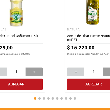
ELAS
NATURA
 de Girasol Cañuelas 1.5 lt
Aceite de Oliva Fuerte Natu
cc PET
29
,
00
$
15
.
220
,
00
in impuestos Nac.
$ 5090,08
Precio sin impuestos Nac.
$ 12.578,51
AGREGAR
AGREGAR