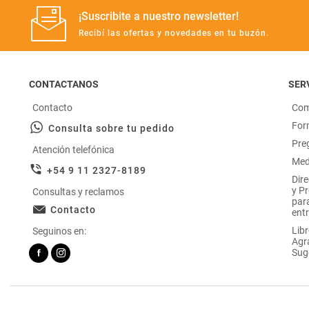
¡Suscribite a nuestro newsletter!
Recibí las ofertas y novedades en tu buzón.
CONTACTANOS
SERV
Contacto
Com
For
Consulta sobre tu pedido
Pre
Atención telefónica
Med
+54 9 11 2327-8189
Dir
y P
Consultas y reclamos
par
Contacto
entr
Libr
Seguinos en:
Agr
Sug