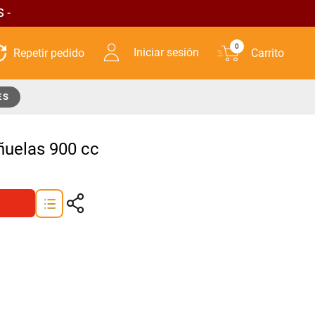
 -
0
Iniciar sesión
ES
ñuelas 900 cc