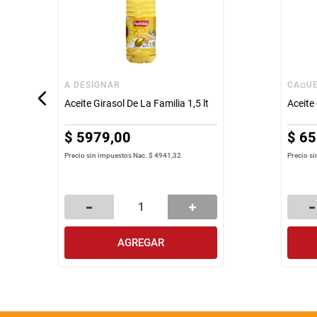
A DESIGNAR
CA¤U
Aceite Girasol De La Familia 1,5 lt
Aceite
$
5979
,
00
$
65
Precio sin impuestos Nac.
$ 4941,32
Precio s
AGREGAR