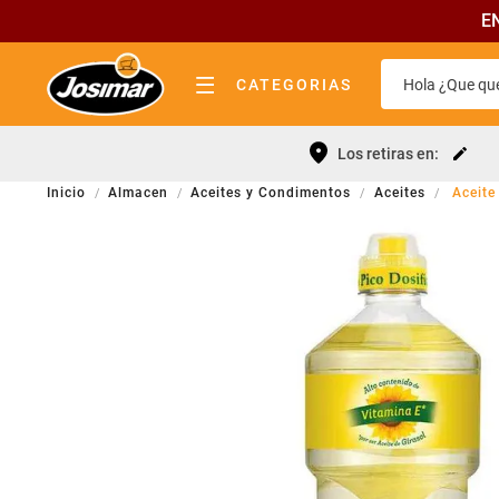
E
Hola ¿Que que
CATEGORIAS
almacen
Términos 
Los retiras en:
bebidas
Leche
Almacen
Aceites y Condimentos
Aceites
Aceite
lácteos
Yerba
pastas y tapas
Fideos
fiambrería
Queso
quesos
Galletitas
carnicería
Cerveza
frutas y verduras
Aceite
panadería elab. propia
Cafe
limpieza