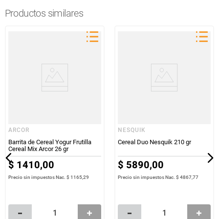
Productos similares
ARCOR
NESQUIK
Barrita de Cereal Yogur Frutilla
Cereal Duo Nesquik 210 gr
Cereal Mix Arcor 26 gr
$
1410
,
00
$
5890
,
00
Precio sin impuestos Nac.
$ 1165,29
Precio sin impuestos Nac.
$ 4867,77