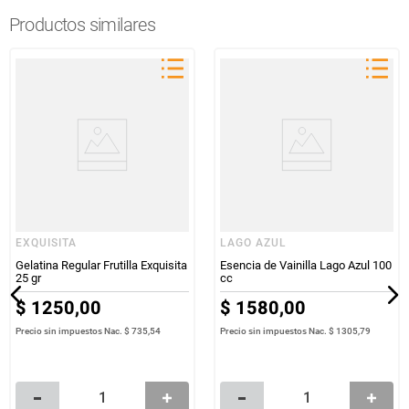
Productos similares
EXQUISITA
LAGO AZUL
Gelatina Regular Frutilla Exquisita
Esencia de Vainilla Lago Azul 100
25 gr
cc
$
1250
,
00
$
1580
,
00
Precio sin impuestos Nac.
$ 735,54
Precio sin impuestos Nac.
$ 1305,79