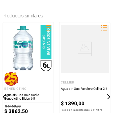
Productos similares
CELLIER
Agua sin Gas Favaloro Cellier 2 lt
BENEDICTINO
Agua sin Gas Bajo Sodio
Benedictino Bidon 6 lt
$
1390
,
00
$
5150
,
00
$
3862
,
50
Precio sin impuestos Nac.
$ 1148,76