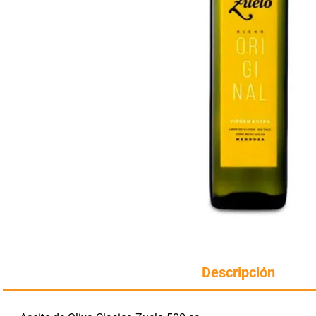
Manteca
perfumeria
rotiseria
Harina
congelados
bazar y mascotas
Descripción