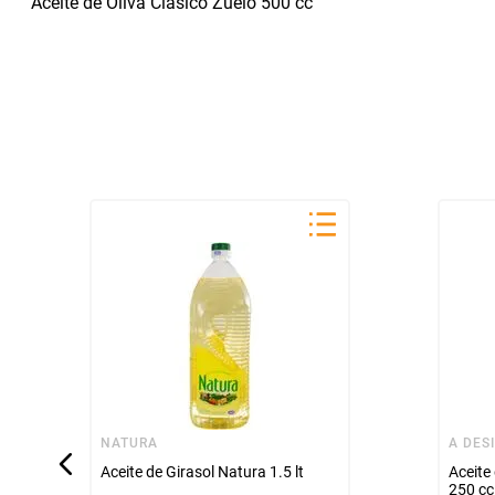
Aceite de Oliva Clasico Zuelo 500 cc
NATURA
A DES
Aceite de Girasol Natura 1.5 lt
Aceite
250 cc