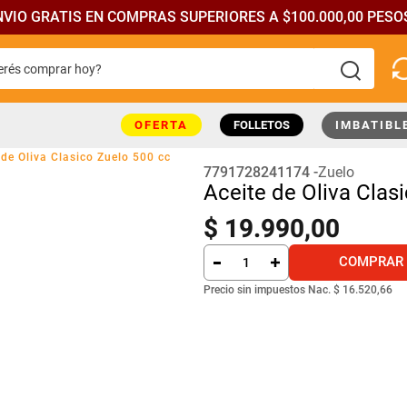
NVIO GRATIS EN COMPRAS SUPERIORES A $100.000,00 PESOS
rés comprar hoy?
más buscados
OFERTA
FOLLETOS
IMBATIBL
 de Oliva Clasico Zuelo 500 cc
7791728241174
Zuelo
Aceite de Oliva Clas
$
19
.
990
,
00
COMPRAR
Precio sin impuestos Nac.
$ 16.520,66