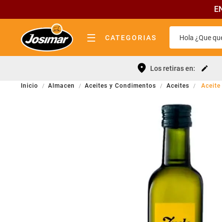
E
Hola ¿Que que
CATEGORIAS
almacen
Términos 
Los retiras en:
bebidas
Leche
Almacen
Aceites y Condimentos
Aceites
Aceite
lácteos
Yerba
pastas y tapas
Queso
fiambrería
Fideos
quesos
Cerveza
carnicería
Galletitas
frutas y verduras
Aceite
panadería elab. propia
Cafe
limpieza