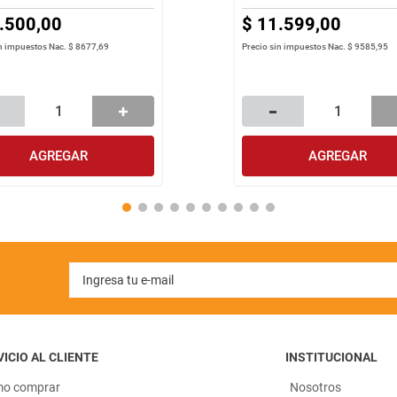
.
500
,
00
$
11
.
599
,
00
in impuestos Nac.
$ 8677,69
Precio sin impuestos Nac.
$ 9585,95
AGREGAR
AGREGAR
ICIO AL CLIENTE
INSTITUCIONAL
o comprar
Nosotros