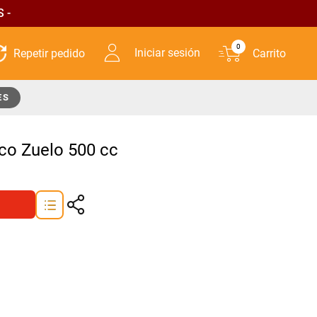
 -
0
Iniciar sesión
ES
ico Zuelo 500 cc