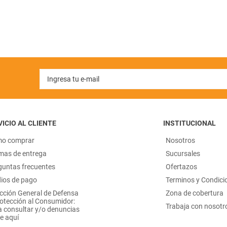
ICIO AL CLIENTE
INSTITUCIONAL
o comprar
Nosotros
mas de entrega
Sucursales
guntas frecuentes
Ofertazos
ios de pago
Terminos y Condici
ección General de Defensa
Zona de cobertura
rotección al Consumidor:
Trabaja con nosotr
a consultar y/o denuncias
e aquí