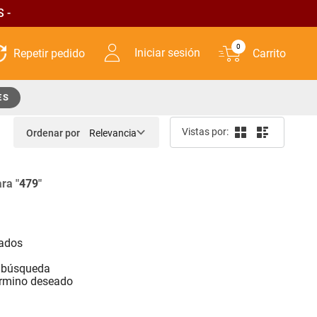
 -
0
Iniciar sesión
ES
Ordenar por
Relevancia
ra "
479
"
sados
a
a búsqueda
érmino deseado