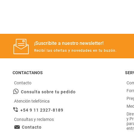
Manteca
perfumeria
rotiseria
Arroz
congelados
bazar y mascotas
¡Suscribite a nuestro newsletter!
Recibí las ofertas y novedades en tu buzón.
CONTACTANOS
SERV
Contacto
Com
For
Consulta sobre tu pedido
Pre
Atención telefónica
Med
+54 9 11 2327-8189
Dir
y P
Consultas y reclamos
par
Contacto
entr