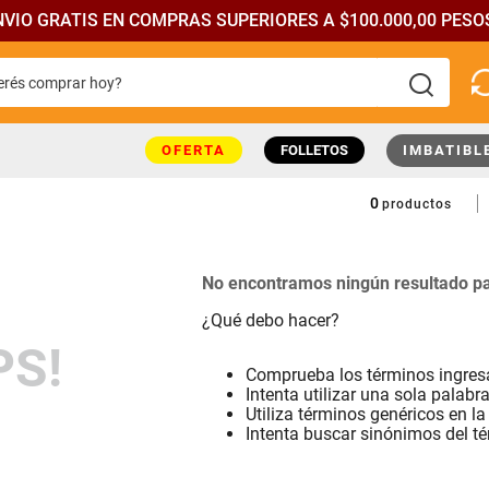
NVIO GRATIS EN COMPRAS SUPERIORES A $100.000,00 PESOS
rés comprar hoy?
más buscados
OFERTA
FOLLETOS
IMBATIBL
0
productos
No encontramos ningún resultado pa
¿Qué debo hacer?
PS!
Comprueba los términos ingre
Intenta utilizar una sola palabr
Utiliza términos genéricos en l
Intenta buscar sinónimos del t