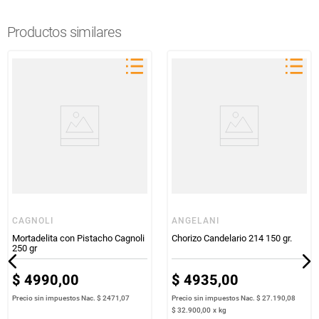
Productos similares
CAGNOLI
ANGELANI
Mortadelita con Pistacho Cagnoli
Chorizo Candelario 214 150 gr.
250 gr
$
4990
,
00
$
4935
,
00
Precio sin impuestos Nac.
$ 2471,07
Precio sin impuestos Nac.
$ 27.190,08
$
32
.
900
,
00
x
kg