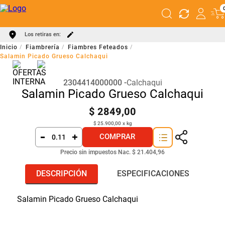
Los retiras en:
Fiambrería
Fiambres Feteados
Salamin Picado Grueso Calchaqui
2304414000000
Calchaqui
Salamin Picado Grueso Calchaqui
$
2849
,
00
$
25
.
900
,
00
x
kg
COMPRAR
Precio sin impuestos Nac.
$ 21.404,96
DESCRIPCIÓN
ESPECIFICACIONES
Salamin Picado Grueso Calchaqui